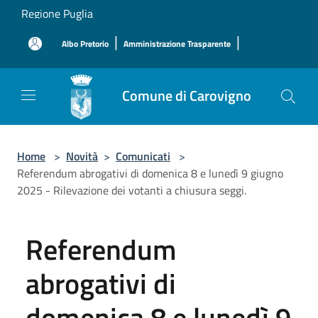
Salta al contenuto principale
Regione Puglia
|
|
Albo Pretorio
Amministrazione Trasparente
Comune di Carovigno
Home
>
Novità
>
Comunicati
>
Referendum abrogativi di domenica 8 e lunedì 9 giugno
2025 - Rilevazione dei votanti a chiusura seggi.
Referendum
abrogativi di
domenica 8 e lunedì 9