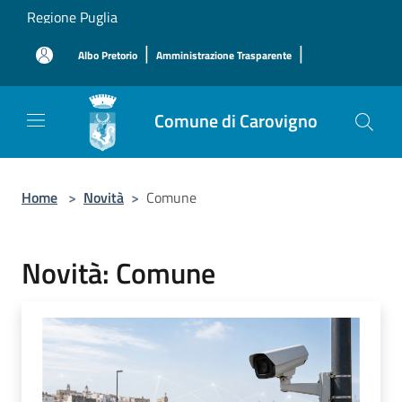
Salta al contenuto principale
Regione Puglia
|
|
Albo Pretorio
Amministrazione Trasparente
Comune di Carovigno
Home
>
Novità
>
Comune
Novità: Comune