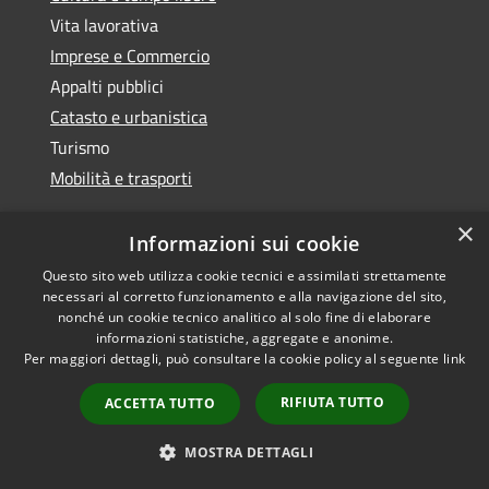
Vita lavorativa
Imprese e Commercio
Appalti pubblici
Catasto e urbanistica
Turismo
Mobilità e trasporti
×
Informazioni sui cookie
Questo sito web utilizza cookie tecnici e assimilati strettamente
Educazione e formazione
necessari al corretto funzionamento e alla navigazione del sito,
Giustizia e sicurezza pubblica
nonché un cookie tecnico analitico al solo fine di elaborare
Tributi,finanze e contravvenzioni
informazioni statistiche, aggregate e anonime.
Per maggiori dettagli, può consultare la cookie policy al seguente
link
Ambiente
Salute, benessere e assistenza
RIFIUTA TUTTO
ACCETTA TUTTO
Autorizzazioni
MOSTRA DETTAGLI
Agricoltura e pesca