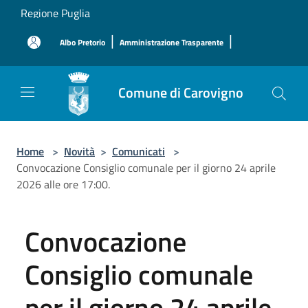
Salta al contenuto principale
Regione Puglia
|
|
Albo Pretorio
Amministrazione Trasparente
Comune di Carovigno
Home
>
Novità
>
Comunicati
>
Convocazione Consiglio comunale per il giorno 24 aprile
2026 alle ore 17:00.
Convocazione
Consiglio comunale
per il giorno 24 aprile