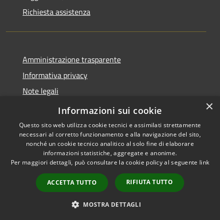
Richiesta assistenza
Amministrazione trasparente
Informativa privacy
Note legali
×
Dichiarazione di accessibilità
Informazioni sui cookie
Questo sito web utilizza cookie tecnici e assimilati strettamente
necessari al corretto funzionamento e alla navigazione del sito,
nonché un cookie tecnico analitico al solo fine di elaborare
informazioni statistiche, aggregate e anonime.
RSS
Copyright © 2026 • Comune di
Per maggiori dettagli, può consultare la cookie policy al seguente
link
Accessibilità
Carovigno • Powered by
Privacy
Municipium
Accesso
•
RIFIUTA TUTTO
ACCETTA TUTTO
Cookie
redazione
Mappa del sito
MOSTRA DETTAGLI