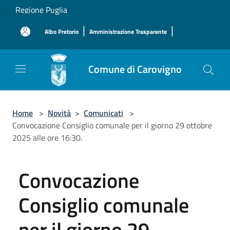
Salta al contenuto principale
Regione Puglia
|
|
Albo Pretorio
Amministrazione Trasparente
Comune di Carovigno
Home
>
Novità
>
Comunicati
>
Convocazione Consiglio comunale per il giorno 29 ottobre
2025 alle ore 16:30.
Convocazione
Consiglio comunale
per il giorno 29