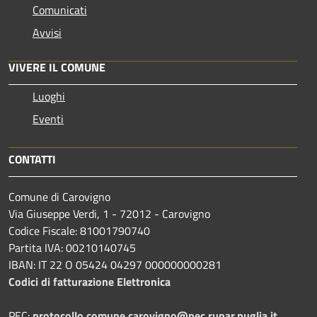
Comunicati
Avvisi
VIVERE IL COMUNE
Luoghi
Eventi
CONTATTI
Comune di Carovigno
Via Giuseppe Verdi, 1 - 72012 - Carovigno
Codice Fiscale: 81001790740
Partita IVA: 00210140745
IBAN: IT 22 O 05424 04297 000000000281
Codici di fatturazione Elettronica
PEC:
protocollo.comune.carovigno@pec.rupar.puglia.it