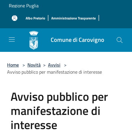
Salta al contenuto principale
Regione Puglia
|
|
Albo Pretorio
Amministrazione Trasparente
Comune di Carovigno
Home
>
Novità
>
Avvisi
>
Avviso pubblico per manifestazione di interesse
Avviso pubblico per
manifestazione di
interesse