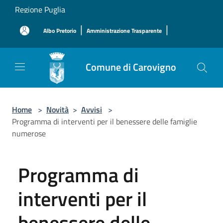
Salta al contenuto principale
Regione Puglia
|
|
Albo Pretorio
Amministrazione Trasparente
Comune di Carovigno
Home
>
Novità
>
Avvisi
>
Programma di interventi per il benessere delle famiglie
numerose
Programma di
interventi per il
benessere delle