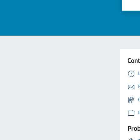
Cont
Prob