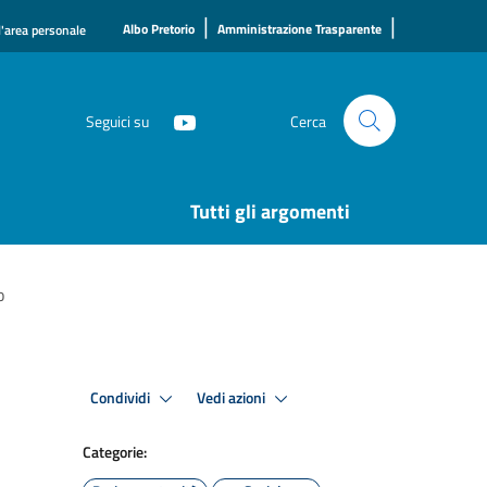
|
|
Albo Pretorio
Amministrazione Trasparente
l'area personale
Seguici su
Cerca
Tutti gli argomenti
o
Condividi
Vedi azioni
Categorie: