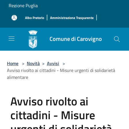
Salta al contenuto principale
Regione Puglia
|
|
Albo Pretorio
Amministrazione Trasparente
Comune di Carovigno
Home
>
Novità
>
Avvisi
>
Avviso rivolto ai cittadini - Misure urgenti di solidarietà
alimentare
Avviso rivolto ai
cittadini - Misure
urgenti di solidarietà