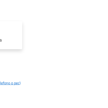
a
lefono o pec)