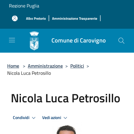
Salta al contenuto principale
Regione Puglia
|
|
Albo Pretorio
Amministrazione Trasparente
Comune di Carovigno
Home
>
Amministrazione
>
Politici
>
Nicola Luca Petrosillo
Nicola Luca Petrosillo
Condividi
Vedi azioni