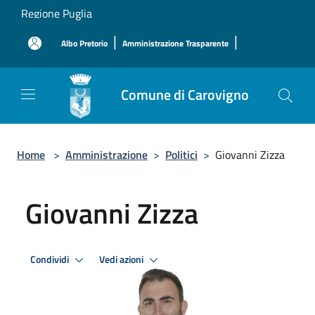
Salta al contenuto principale
Regione Puglia
|
|
Albo Pretorio
Amministrazione Trasparente
Comune di Carovigno
Home
>
Amministrazione
>
Politici
>
Giovanni Zizza
Giovanni Zizza
Condividi
Vedi azioni