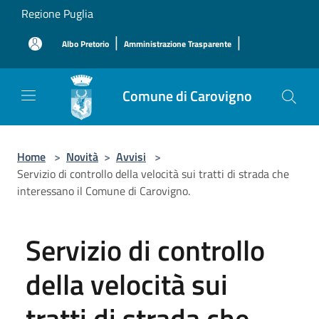
Salta al contenuto principale
Regione Puglia
|
|
Albo Pretorio
Amministrazione Trasparente
Comune di Carovigno
Home
>
Novità
>
Avvisi
>
Servizio di controllo della velocità sui tratti di strada che
interessano il Comune di Carovigno.
Servizio di controllo
della velocità sui
tratti di strada che