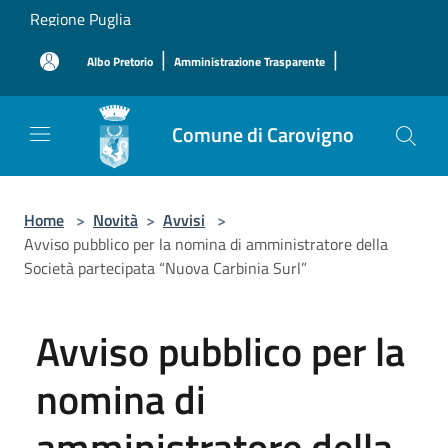
Salta al contenuto principale
Regione Puglia
|
|
Albo Pretorio
Amministrazione Trasparente
Comune di Carovigno
Home
>
Novità
>
Avvisi
>
Avviso pubblico per la nomina di amministratore della
Società partecipata “Nuova Carbinia Surl”
Avviso pubblico per la
nomina di
amministratore della