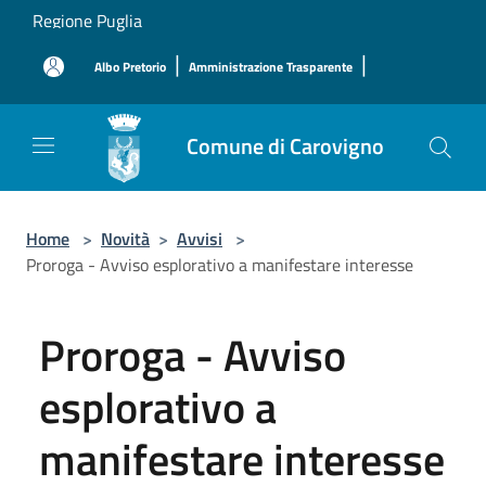
Salta al contenuto principale
Regione Puglia
|
|
Albo Pretorio
Amministrazione Trasparente
Comune di Carovigno
Home
>
Novità
>
Avvisi
>
Proroga - Avviso esplorativo a manifestare interesse
Proroga - Avviso
esplorativo a
manifestare interesse