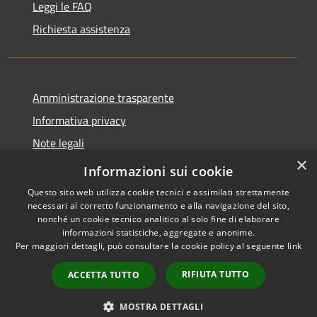
Leggi le FAQ
Richiesta assistenza
Amministrazione trasparente
Informativa privacy
Note legali
×
Dichiarazione di accessibilità
Informazioni sui cookie
Questo sito web utilizza cookie tecnici e assimilati strettamente
necessari al corretto funzionamento e alla navigazione del sito,
nonché un cookie tecnico analitico al solo fine di elaborare
informazioni statistiche, aggregate e anonime.
RSS
Copyright © 2026 • Comune di
Per maggiori dettagli, può consultare la cookie policy al seguente
link
Accessibilità
Carovigno • Powered by
Privacy
Municipium
Accesso
•
RIFIUTA TUTTO
ACCETTA TUTTO
Cookie
redazione
Mappa del sito
MOSTRA DETTAGLI