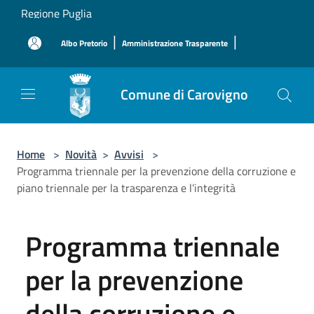
Salta al contenuto principale
Regione Puglia
|
|
Albo Pretorio
Amministrazione Trasparente
Comune di Carovigno
Home
>
Novità
>
Avvisi
>
Programma triennale per la prevenzione della corruzione e
piano triennale per la trasparenza e l’integrità
Programma triennale
per la prevenzione
della corruzione e