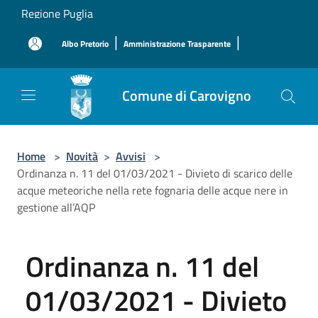
Salta al contenuto principale
Regione Puglia
|
|
Albo Pretorio
Amministrazione Trasparente
Comune di Carovigno
Home
>
Novità
>
Avvisi
>
Ordinanza n. 11 del 01/03/2021 - Divieto di scarico delle
acque meteoriche nella rete fognaria delle acque nere in
gestione all’AQP
Ordinanza n. 11 del
01/03/2021 - Divieto