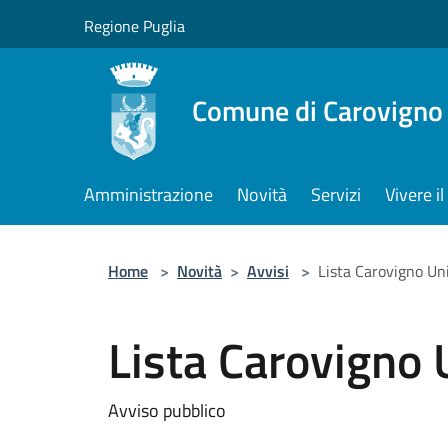
Salta al contenuto principale
Regione Puglia
Comune di Carovigno
Amministrazione
Novità
Servizi
Vivere 
Home
>
Novità
>
Avvisi
>
Lista Carovigno Un
Lista Carovigno 
Avviso pubblico