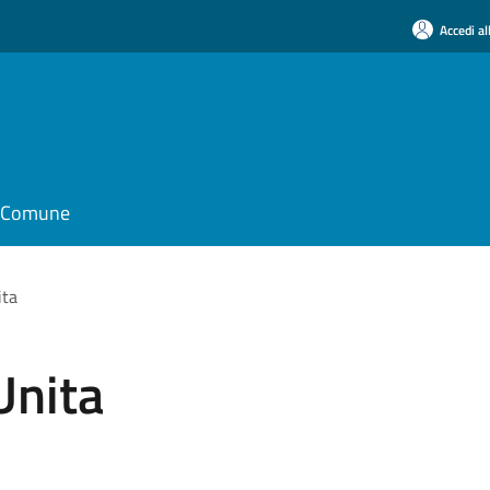
Accedi al
il Comune
ita
Unita