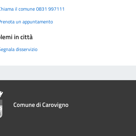
Chiama il comune 0831 997111
Prenota un appuntamento
lemi in città
Segnala disservizio
Comune di Carovigno