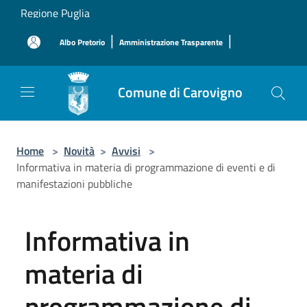
Salta al contenuto principale
Regione Puglia
|
|
Albo Pretorio
Amministrazione Trasparente
Comune di Carovigno
Home
>
Novità
>
Avvisi
>
Informativa in materia di programmazione di eventi e di
manifestazioni pubbliche
Informativa in
materia di
programmazione di