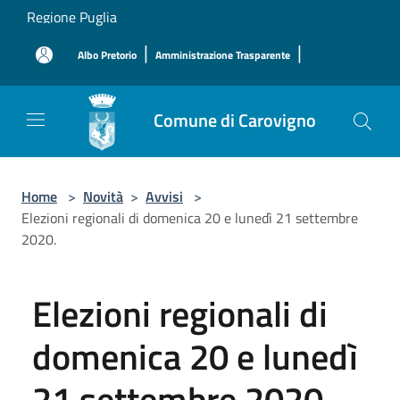
Salta al contenuto principale
Regione Puglia
|
|
Albo Pretorio
Amministrazione Trasparente
Comune di Carovigno
Home
>
Novità
>
Avvisi
>
Elezioni regionali di domenica 20 e lunedì 21 settembre
2020.
Elezioni regionali di
domenica 20 e lunedì
21 settembre 2020.