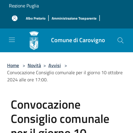
Salta al contenuto principale
Regione Puglia
|
|
Albo Pretorio
Amministrazione Trasparente
Comune di Carovigno
Home
>
Novità
>
Avvisi
>
Convocazione Consiglio comunale per il giorno 10 ottobre
2024 alle ore 17:00.
Convocazione
Consiglio comunale
per il giorno 10