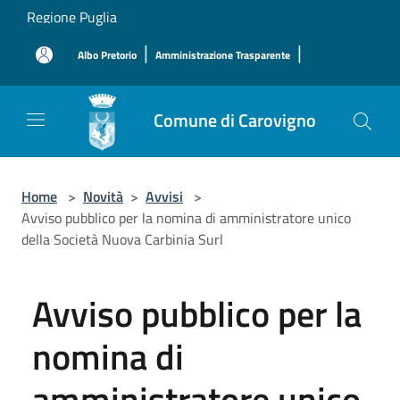
Salta al contenuto principale
Regione Puglia
|
|
Albo Pretorio
Amministrazione Trasparente
Comune di Carovigno
Home
>
Novità
>
Avvisi
>
Avviso pubblico per la nomina di amministratore unico
della Società Nuova Carbinia Surl
Avviso pubblico per la
nomina di
amministratore unico