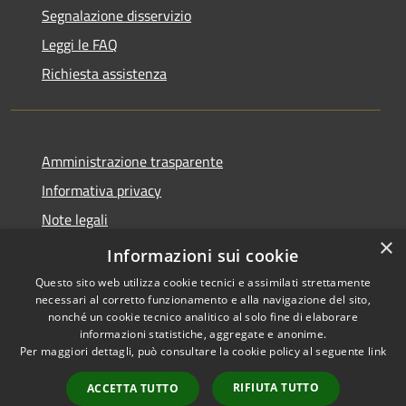
Segnalazione disservizio
Leggi le FAQ
Richiesta assistenza
Amministrazione trasparente
Informativa privacy
Note legali
×
Dichiarazione di accessibilità
Informazioni sui cookie
Questo sito web utilizza cookie tecnici e assimilati strettamente
necessari al corretto funzionamento e alla navigazione del sito,
nonché un cookie tecnico analitico al solo fine di elaborare
informazioni statistiche, aggregate e anonime.
RSS
Copyright © 2026 • Comune di
Per maggiori dettagli, può consultare la cookie policy al seguente
link
Accessibilità
Carovigno • Powered by
Privacy
Municipium
Accesso
•
RIFIUTA TUTTO
ACCETTA TUTTO
Cookie
redazione