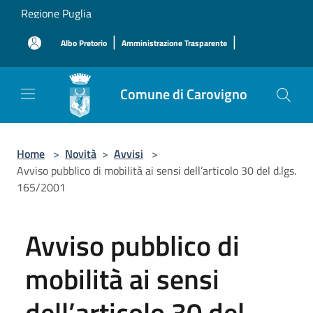
Salta al contenuto principale
Regione Puglia
|
|
Albo Pretorio
Amministrazione Trasparente
Comune di Carovigno
Home
>
Novità
>
Avvisi
>
Avviso pubblico di mobilità ai sensi dell’articolo 30 del d.lgs.
165/2001
Avviso pubblico di
mobilità ai sensi
dell’articolo 30 del