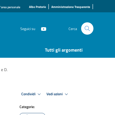
|
|
Albo Pretorio
Amministrazione Trasparente
l'area personale
Seguici su
Cerca
Tutti gli argomenti
 e D.
Condividi
Vedi azioni
Categorie: