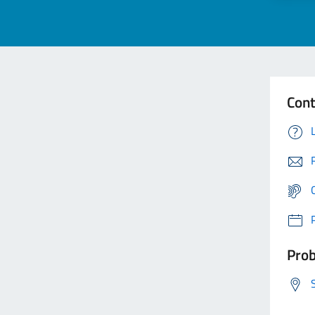
Cont
Prob