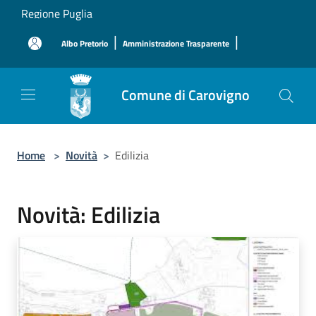
Salta al contenuto principale
Regione Puglia
|
|
Albo Pretorio
Amministrazione Trasparente
Comune di Carovigno
Home
>
Novità
>
Edilizia
Novità: Edilizia