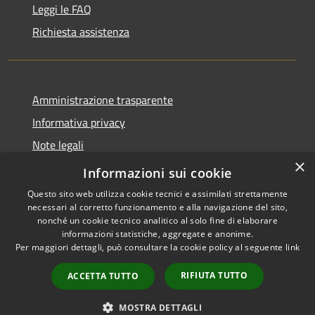
Leggi le FAQ
Richiesta assistenza
Amministrazione trasparente
Informativa privacy
Note legali
×
Dichiarazione di accessibilità
Informazioni sui cookie
Questo sito web utilizza cookie tecnici e assimilati strettamente
necessari al corretto funzionamento e alla navigazione del sito,
nonché un cookie tecnico analitico al solo fine di elaborare
informazioni statistiche, aggregate e anonime.
RSS
Copyright © 2026 • Comune di
Per maggiori dettagli, può consultare la cookie policy al seguente
link
Accessibilità
Carovigno • Powered by
Privacy
Municipium
Accesso
•
RIFIUTA TUTTO
ACCETTA TUTTO
Cookie
redazione
Mappa del sito
MOSTRA DETTAGLI