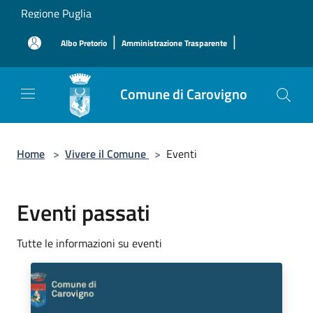
Salta al contenuto principale
Regione Puglia
|
|
Albo Pretorio
Amministrazione Trasparente
Comune di Carovigno
Home
>
Vivere il Comune
>
Eventi
Eventi passati
Tutte le informazioni su eventi