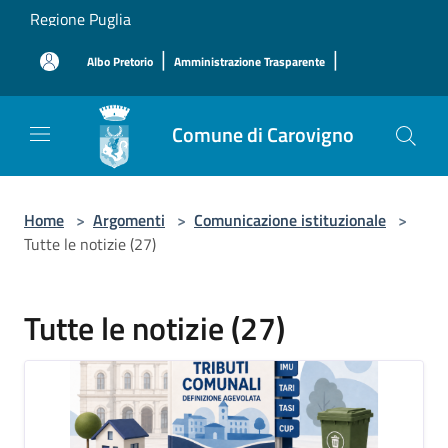
Salta al contenuto principale
Regione Puglia
|
|
Albo Pretorio
Amministrazione Trasparente
Comune di Carovigno
Home
>
Argomenti
>
Comunicazione istituzionale
>
Tutte le notizie (27)
Tutte le notizie (27)