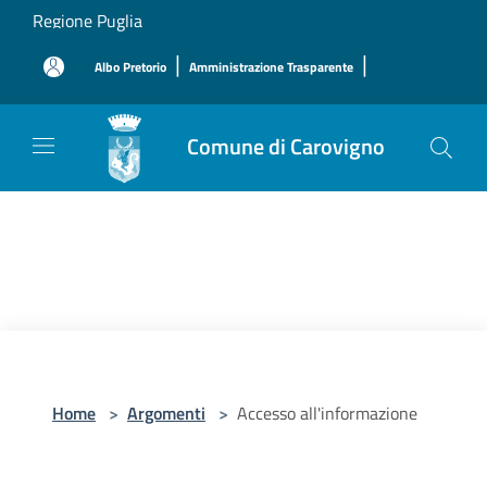
Salta al contenuto principale
Regione Puglia
|
|
Albo Pretorio
Amministrazione Trasparente
Comune di Carovigno
Home
>
Argomenti
>
Accesso all'informazione