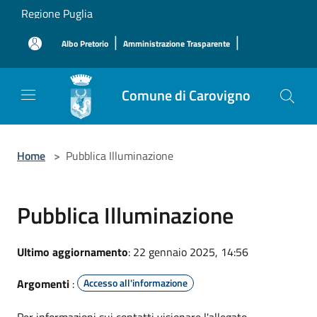
Salta al contenuto principale
Regione Puglia
|
|
Albo Pretorio
Amministrazione Trasparente
Comune di Carovigno
Home
>
Pubblica Illuminazione
Pubblica Illuminazione
Ultimo aggiornamento
: 22 gennaio 2025, 14:56
Argomenti
:
Accesso all'informazione