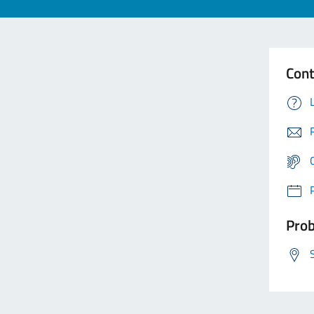
Cont
Prob