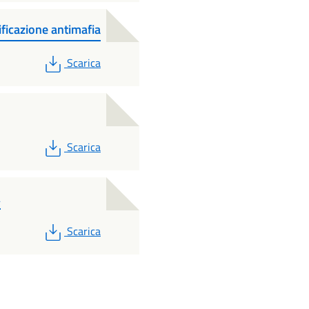
ificazione antimafia
PDF
Scarica
PDF
Scarica
A
PDF
Scarica