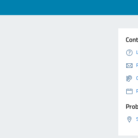
Cont
Prob