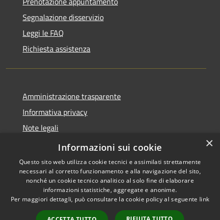
Prenotazione appuntamento
Segnalazione disservizio
Leggi le FAQ
Richiesta assistenza
Amministrazione trasparente
Informativa privacy
Note legali
×
Dichiarazione di accessibilità
Informazioni sui cookie
Questo sito web utilizza cookie tecnici e assimilati strettamente
necessari al corretto funzionamento e alla navigazione del sito,
nonché un cookie tecnico analitico al solo fine di elaborare
informazioni statistiche, aggregate e anonime.
RSS
Copyright © 2026 • Comune di
Per maggiori dettagli, può consultare la cookie policy al seguente
link
Accessibilità
Carovigno • Powered by
Privacy
Municipium
Accesso
•
RIFIUTA TUTTO
ACCETTA TUTTO