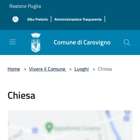
Salta al contenuto principale
Regione Puglia
|
|
Albo Pretorio
Amministrazione Trasparente
Comune di Carovigno
Home
>
Vivere il Comune
>
Luoghi
>
Chiesa
Chiesa