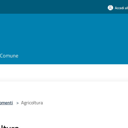
Accedi al
il Comune
omenti
>
Agricoltura