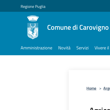
Salta al contenuto principale
Regione Puglia
Comune di Carovigno
Amministrazione
Novità
Servizi
Vivere 
Home
>
Arg