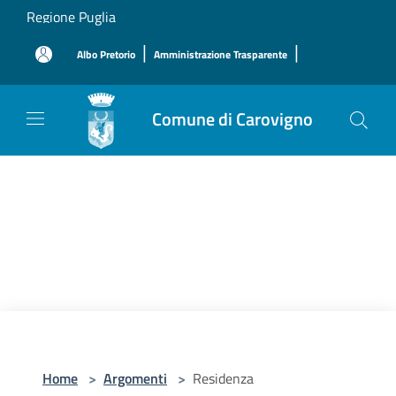
Salta al contenuto principale
Regione Puglia
|
|
Albo Pretorio
Amministrazione Trasparente
Comune di Carovigno
Home
>
Argomenti
>
Residenza