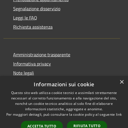
Segnalazione disservizio
Leggi le FAQ
Richiesta assistenza
Amministrazione trasparente
Informativa privacy
Note legali
×
Dichiarazione di accessibilità
Informazioni sui cookie
Questo sito web utilizza cookie tecnici e assimilati strettamente
necessari al corretto funzionamento e alla navigazione del sito,
nonché un cookie tecnico analitico al solo fine di elaborare
informazioni statistiche, aggregate e anonime.
RSS
Copyright © 2026 • Comune di
Per maggiori dettagli, può consultare la cookie policy al seguente
link
Accessibilità
Carovigno • Powered by
Privacy
Municipium
Accesso
•
RIFIUTA TUTTO
ACCETTA TUTTO