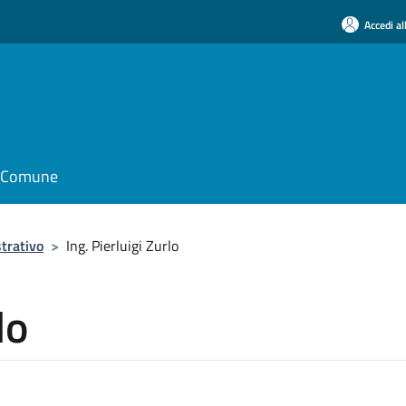
Accedi al
il Comune
trativo
>
Ing. Pierluigi Zurlo
lo