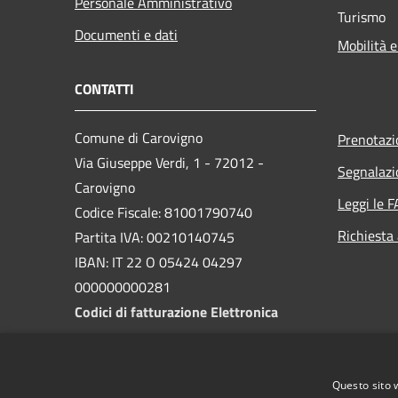
Personale Amministrativo
Turismo
Documenti e dati
Mobilità e
CONTATTI
Comune di Carovigno
Prenotaz
Via Giuseppe Verdi, 1 - 72012 -
Segnalazi
Carovigno
Leggi le 
Codice Fiscale: 81001790740
Richiesta
Partita IVA: 00210140745
IBAN: IT 22 O 05424 04297
000000000281
Codici di fatturazione Elettronica
PEC:
protocollo.comune.carovigno@pec.rupar.puglia.it
Questo sito 