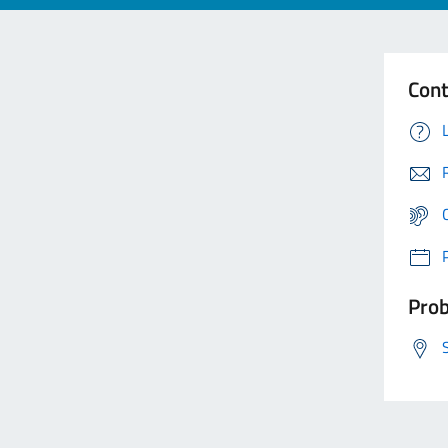
Cont
Prob