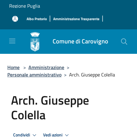
Salta al contenuto principale
Regione Puglia
|
|
Albo Pretorio
Amministrazione Trasparente
Comune di Carovigno
Home
>
Amministrazione
>
Personale amministrativo
>
Arch. Giuseppe Colella
Arch. Giuseppe
Colella
Condividi
Vedi azioni