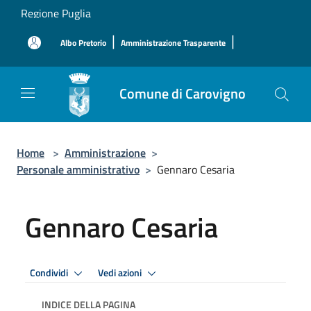
Salta al contenuto principale
Regione Puglia
|
|
Albo Pretorio
Amministrazione Trasparente
Comune di Carovigno
Home
>
Amministrazione
>
Personale amministrativo
>
Gennaro Cesaria
Gennaro Cesaria
Condividi
Vedi azioni
INDICE DELLA PAGINA