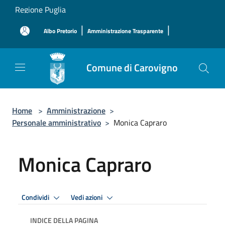
Salta al contenuto principale
Regione Puglia
|
|
Albo Pretorio
Amministrazione Trasparente
Comune di Carovigno
Home
>
Amministrazione
>
Personale amministrativo
>
Monica Capraro
Monica Capraro
Condividi
Vedi azioni
INDICE DELLA PAGINA