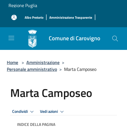
Salta al contenuto principale
Regione Puglia
|
|
Albo Pretorio
Amministrazione Trasparente
Comune di Carovigno
Home
>
Amministrazione
>
Personale amministrativo
>
Marta Camposeo
Marta Camposeo
Condividi
Vedi azioni
INDICE DELLA PAGINA