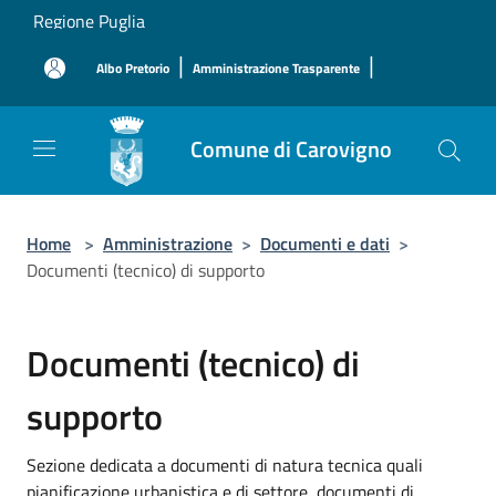
Salta al contenuto principale
Regione Puglia
|
|
Albo Pretorio
Amministrazione Trasparente
Comune di Carovigno
Home
>
Amministrazione
>
Documenti e dati
>
Documenti (tecnico) di supporto
Documenti (tecnico) di
supporto
Sezione dedicata a documenti di natura tecnica quali
pianificazione urbanistica e di settore, documenti di