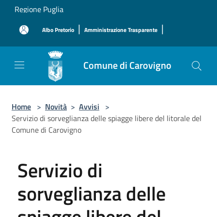
Salta al contenuto principale
Regione Puglia
|
|
Albo Pretorio
Amministrazione Trasparente
Comune di Carovigno
Home
>
Novità
>
Avvisi
>
Servizio di sorveglianza delle spiagge libere del litorale del
Comune di Carovigno
Servizio di
sorveglianza delle
spiagge libere del