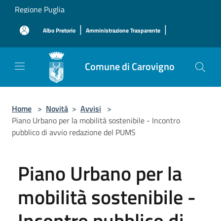
Salta al contenuto principale
Regione Puglia
|
|
Albo Pretorio
Amministrazione Trasparente
Comune di Carovigno
Home
>
Novità
>
Avvisi
>
Piano Urbano per la mobilità sostenibile - Incontro
pubblico di avvio redazione del PUMS
Piano Urbano per la
mobilità sostenibile -
Incontro pubblico di