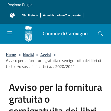
Salta al contenuto principale
Regione Puglia
|
|
Albo Pretorio
Amministrazione Trasparente
Comune di Carovigno
Home
>
Novità
>
Avvisi
>
Avviso per la fornitura gratuita o semigratuita dei libri di
testo e/o sussidi didattici a.s. 2020/2021
Avviso per la fornitura
gratuita o
semigratuita dei libri