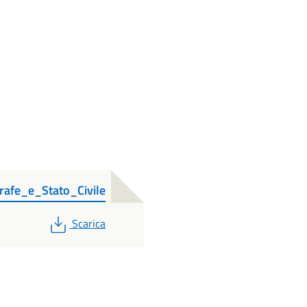
rafe_e_Stato_Civile
PDF
Scarica