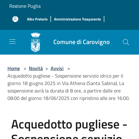
Salta al contenuto principale
Regione Puglia
|
|
Albo Pretorio
Amministrazione Trasparente
Comune di Carovigno
Home
>
Novità
>
Avvisi
>
Acquedotto pugliese - Sospensione servizio idrico per il
giorno 18 giugno 2025 in Via Athena (Santa Sabina). La
sospensione avrà la durata di 8 ore, a partire dalle ore
08:00 del giorno 18/06/2025 con ripristino alle ore 16:00.
Acquedotto pugliese -
Sospensione servizio