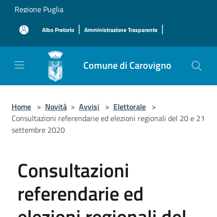
Salta al contenuto principale
Regione Puglia
|
|
Albo Pretorio
Amministrazione Trasparente
Comune di Carovigno
Home
>
Novità
>
Avvisi
>
Elettorale
>
Consultazioni referendarie ed elezioni regionali del 20 e 21
settembre 2020
Consultazioni
referendarie ed
elezioni regionali del