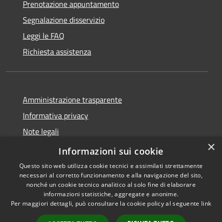
Prenotazione appuntamento
Segnalazione disservizio
Leggi le FAQ
Richiesta assistenza
Amministrazione trasparente
Informativa privacy
Note legali
×
Dichiarazione di accessibilità
Informazioni sui cookie
Questo sito web utilizza cookie tecnici e assimilati strettamente
necessari al corretto funzionamento e alla navigazione del sito,
nonché un cookie tecnico analitico al solo fine di elaborare
informazioni statistiche, aggregate e anonime.
RSS
Copyright © 2026 • Comune di
Per maggiori dettagli, può consultare la cookie policy al seguente
link
Accessibilità
Carovigno • Powered by
Privacy
Municipium
Accesso
•