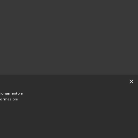
×
nzionamento e
nformazioni
Municipium
Accesso redazione
Carovigno • Powered by
•