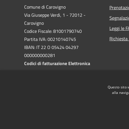
Comune di Carovigno
Prenotaz
Via Giuseppe Verdi, 1 - 72012 -
Segnalazi
Carovigno
Leggi le 
Codice Fiscale: 81001790740
Richiesta
Partita IVA: 00210140745
IBAN: IT 22 O 05424 04297
000000000281
Codici di fatturazione Elettronica
PEC:
protocollo.comune.carovigno@pec.rupar.puglia.it
Questo sito 
Centralino Unico: 0831 997111
alla navig
RSS
Accessibilità
Privacy
Cookie
Mappa de