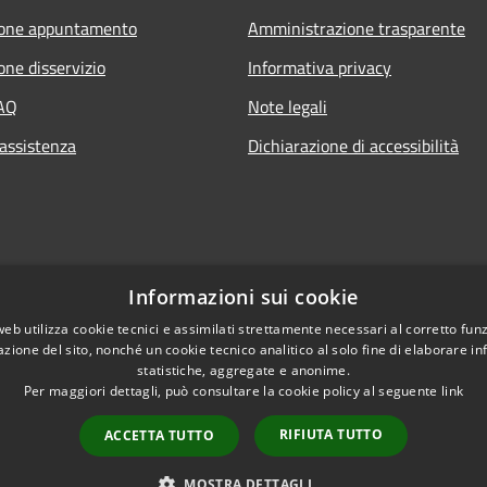
ione appuntamento
Amministrazione trasparente
one disservizio
Informativa privacy
FAQ
Note legali
 assistenza
Dichiarazione di accessibilità
Informazioni sui cookie
web utilizza cookie tecnici e assimilati strettamente necessari al corretto fu
azione del sito, nonché un cookie tecnico analitico al solo fine di elaborare i
statistiche, aggregate e anonime.
Per maggiori dettagli, può consultare la cookie policy al seguente
link
RIFIUTA TUTTO
ACCETTA TUTTO
l sito
Copyright © 2026 • Comune di 
MOSTRA DETTAGLI