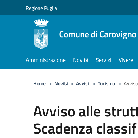
Salta al contenuto principale
Regione Puglia
Comune di Carovigno
Amministrazione
Novità
Servizi
Vivere 
Home
>
Novità
>
Avvisi
>
Turismo
>
Avviso 
Avviso alle strut
Scadenza classifi