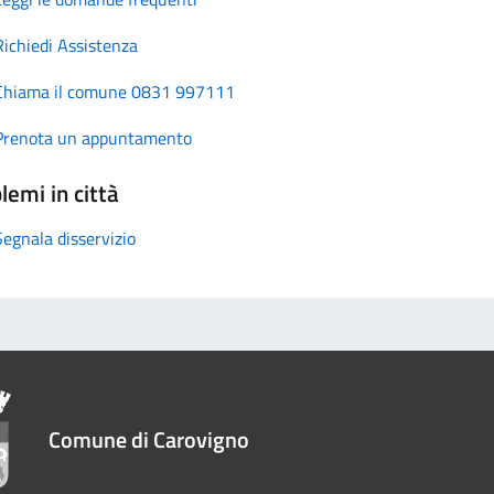
Richiedi Assistenza
Chiama il comune 0831 997111
Prenota un appuntamento
lemi in città
Segnala disservizio
Comune di Carovigno