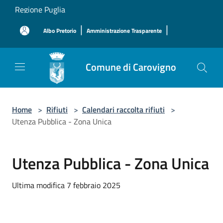
Salta al contenuto principale
Regione Puglia
|
|
Albo Pretorio
Amministrazione Trasparente
Comune di Carovigno
Home
>
Rifiuti
>
Calendari raccolta rifiuti
>
Utenza Pubblica - Zona Unica
Utenza Pubblica - Zona Unica
Ultima modifica 7 febbraio 2025