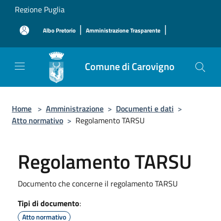
Salta al contenuto principale
Regione Puglia
|
|
Albo Pretorio
Amministrazione Trasparente
Comune di Carovigno
Home
>
Amministrazione
>
Documenti e dati
>
Atto normativo
>
Regolamento TARSU
Regolamento TARSU
Documento che concerne il regolamento TARSU
Tipi di documento
:
Atto normativo