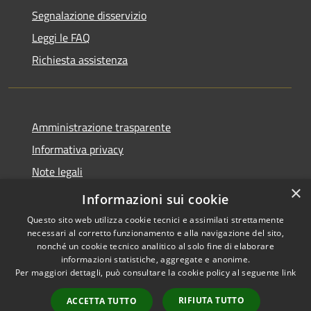
Segnalazione disservizio
Leggi le FAQ
Richiesta assistenza
Amministrazione trasparente
Informativa privacy
Note legali
×
Dichiarazione di accessibilità
Informazioni sui cookie
Questo sito web utilizza cookie tecnici e assimilati strettamente
necessari al corretto funzionamento e alla navigazione del sito,
nonché un cookie tecnico analitico al solo fine di elaborare
informazioni statistiche, aggregate e anonime.
RSS
Copyright © 2026 • Comune di
Per maggiori dettagli, può consultare la cookie policy al seguente
link
Accessibilità
Carovigno • Powered by
Privacy
Municipium
Accesso
•
RIFIUTA TUTTO
ACCETTA TUTTO